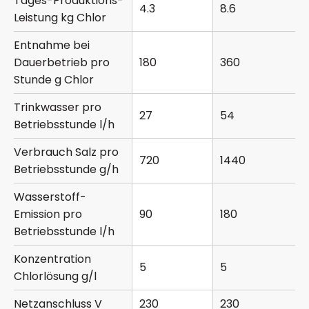
Tages-Produktions-
4.3
8.6
Leistung kg Chlor
Entnahme bei
Dauerbetrieb pro
180
360
Stunde g Chlor
Trinkwasser pro
27
54
Betriebsstunde l/h
Verbrauch Salz pro
720
1440
Betriebsstunde g/h
Wasserstoff-
Emission pro
90
180
Betriebsstunde l/h
Konzentration
5
5
Chlorlösung g/l
Netzanschluss V
230
230